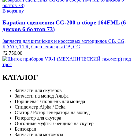
В корзину
Барабан сцепления CG-200 в сборе 164FML (6
дисков 6 болтов 73)
Запчасти для китайских и кроссовых мотоциклов CB, CG,
KAYO, TTR
,
Сцепление для CB, CG
₽
2 756.00
КАТАЛОГ
Запчасти для скутеров
Запчасти на мопед Альфа
Поршневая / поршень для мопеда
Спидометр Alpha / Delta
Статор / Ротор генератора на мопед
Генератор для скутера
Обгонные муфты / бендикс на скутер
Бензокран
Запчасти для мотокосы