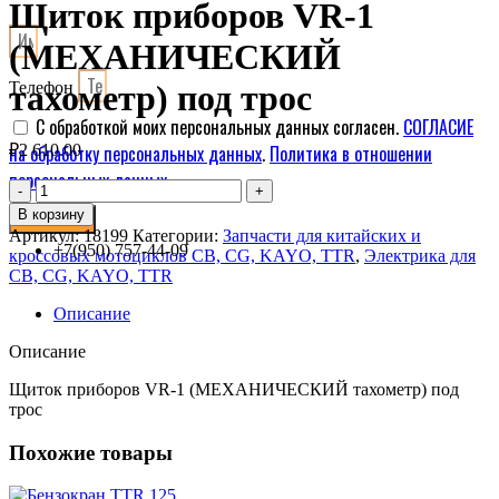
Щиток приборов VR-1
(МЕХАНИЧЕСКИЙ
Телефон
тахометр) под трос
С обработкой моих персональных данных согласен.
СОГЛАСИЕ
на обработку персональных данных
.
Политика в отношении
₽
2 610.00
персональных данных
.
Количество
товара
В корзину
ОТПРАВИТЬ
Щиток
Артикул:
18199
Категории:
Запчасти для китайских и
приборов
+7(950) 757-44-09
кроссовых мотоциклов CB, CG, KAYO, TTR
,
Электрика для
VR-
CB, CG, KAYO, TTR
1
(МЕХАНИЧЕСКИЙ
Описание
тахометр)
под
Описание
трос
Щиток приборов VR-1 (МЕХАНИЧЕСКИЙ тахометр) под
трос
Похожие товары