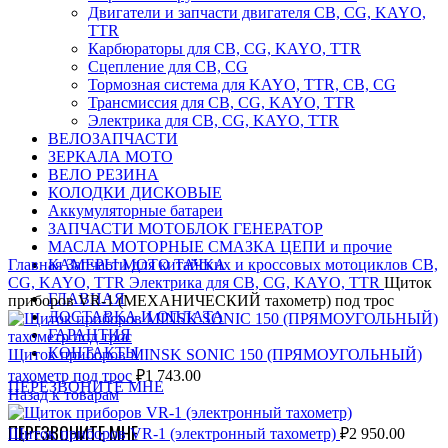
Двигатели и запчасти двигателя CB, CG, KAYO,
TTR
Карбюраторы для CB, CG, KAYO, TTR
Сцепление для CB, CG
Тормозная система для KAYO, TTR, CB, CG
Трансмиссия для CB, CG, KAYO, TTR
Электрика для CB, CG, KAYO, TTR
ВЕЛОЗАПЧАСТИ
ЗЕРКАЛА МОТО
ВЕЛО РЕЗИНА
КОЛОДКИ ДИСКОВЫЕ
Аккумуляторные батареи
ЗАПЧАСТИ МОТОБЛОК ГЕНЕРАТОР
МАСЛА МОТОРНЫЕ СМАЗКА ЦЕПИ и прочие
Главная
КАМЕРЫ МОТО ТАЧКА
Запчасти для китайских и кроссовых мотоциклов CB,
CG, KAYO, TTR
Электрика для CB, CG, KAYO, TTR
Щиток
ГЛАВНАЯ
приборов VR-1 (МЕХАНИЧЕСКИЙ тахометр) под трос
ДОСТАВКА И ОПЛАТА
ГАРАНТИЯ
КОНТАКТЫ
Щиток приборов MINSK SONIC 150 (ПРЯМОУГОЛЬНЫЙ)
тахометр под трос
₽
1 743.00
ПЕРЕЗВОНИТЕ МНЕ
Назад к товарам
ПЕРЕЗВОНИТЕ МНЕ
Щиток приборов VR-1 (электронный тахометр)
₽
2 950.00