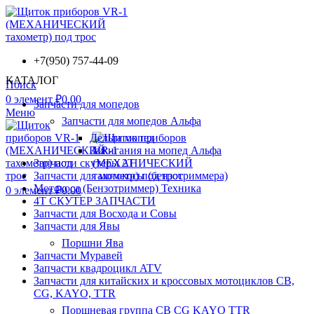
+7(950) 757-44-09
КАТАЛОГ
Поиск
0
элемент
₽
0.00
Запчасти для мопедов
Меню
Запчасти для мопедов Альфа
Дельта мопед
Зажигания на мопед Альфа
Запчасти скутеры 2Т
Запчасти для мотокосы (бензотриммера)
Мотокоса (Бензотриммер) Техника
0
элемент
₽
0.00
4Т СКУТЕР ЗАПЧАСТИ
Запчасти для Восхода и Совы
Запчасти для Явы
Поршни Ява
Запчасти Муравей
Запчасти квадроцикл ATV
Запчасти для китайских и кроссовых мотоциклов CB,
CG, KAYO, TTR
Поршневая группа CB CG KAYO TTR