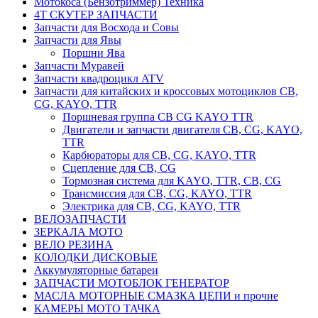
Мотокоса (Бензотриммер) Техника
4Т СКУТЕР ЗАПЧАСТИ
Запчасти для Восхода и Совы
Запчасти для Явы
Поршни Ява
Запчасти Муравей
Запчасти квадроцикл ATV
Запчасти для китайских и кроссовых мотоциклов CB,
CG, KAYO, TTR
Поршневая группа CB CG KAYO TTR
Двигатели и запчасти двигателя CB, CG, KAYO,
TTR
Карбюраторы для CB, CG, KAYO, TTR
Сцепление для CB, CG
Тормозная система для KAYO, TTR, CB, CG
Трансмиссия для CB, CG, KAYO, TTR
Электрика для CB, CG, KAYO, TTR
ВЕЛОЗАПЧАСТИ
ЗЕРКАЛА МОТО
ВЕЛО РЕЗИНА
КОЛОДКИ ДИСКОВЫЕ
Аккумуляторные батареи
ЗАПЧАСТИ МОТОБЛОК ГЕНЕРАТОР
МАСЛА МОТОРНЫЕ СМАЗКА ЦЕПИ и прочие
КАМЕРЫ МОТО ТАЧКА