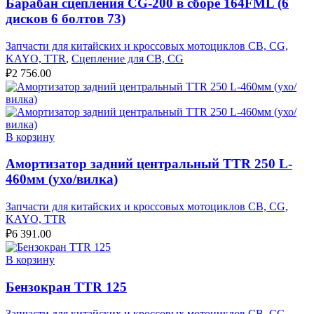
Барабан сцепления CG-200 в сборе 164FML (6
дисков 6 болтов 73)
Запчасти для китайских и кроссовых мотоциклов CB, CG,
KAYO, TTR
,
Сцепление для CB, CG
₽
2 756.00
В корзину
Амортизатор задний центральный TTR 250 L-
460мм (ухо/вилка)
Запчасти для китайских и кроссовых мотоциклов CB, CG,
KAYO, TTR
₽
6 391.00
В корзину
Бензокран TTR 125
Запчасти для китайских и кроссовых мотоциклов CB, CG,