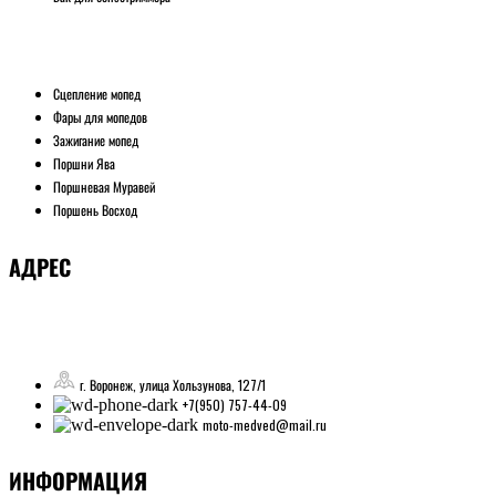
Сцепление мопед
Фары для мопедов
Зажигание мопед
Поршни Ява
Поршневая Муравей
Поршень Восход
АДРЕС
г. Воронеж, улица Хользунова, 127/1
+7(950) 757-44-09
moto-medved@mail.ru
ИНФОРМАЦИЯ