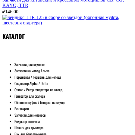
KAYO, TTR
₽
146.00
КАТАЛОГ
Запчасти для скутеров
Запчасти на мопед Альфа
Поршневая / поршень для мопеда
Спидометр Alpha / Delta
Статор / Ротор генератора на мопед
Генератор для скутера
Обгонные муфты / бендикс на скутер
Бензокран
Запчасти для мотокосы
Редуктор мотокоса
Штанги для триммера
Бак для бензотриммера