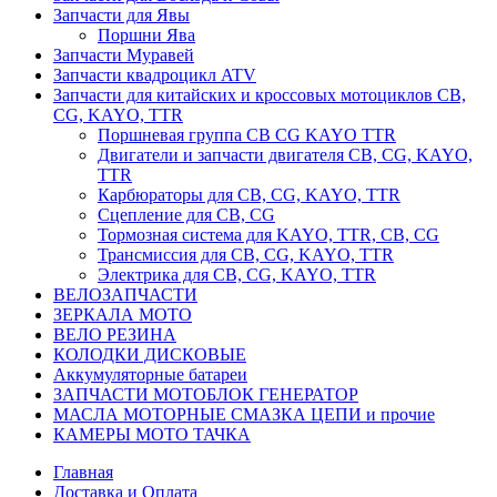
Запчасти для Явы
Поршни Ява
Запчасти Муравей
Запчасти квадроцикл ATV
Запчасти для китайских и кроссовых мотоциклов CB,
CG, KAYO, TTR
Поршневая группа CB CG KAYO TTR
Двигатели и запчасти двигателя CB, CG, KAYO,
TTR
Карбюраторы для CB, CG, KAYO, TTR
Сцепление для CB, CG
Тормозная система для KAYO, TTR, CB, CG
Трансмиссия для CB, CG, KAYO, TTR
Электрика для CB, CG, KAYO, TTR
ВЕЛОЗАПЧАСТИ
ЗЕРКАЛА МОТО
ВЕЛО РЕЗИНА
КОЛОДКИ ДИСКОВЫЕ
Аккумуляторные батареи
ЗАПЧАСТИ МОТОБЛОК ГЕНЕРАТОР
МАСЛА МОТОРНЫЕ СМАЗКА ЦЕПИ и прочие
КАМЕРЫ МОТО ТАЧКА
Главная
Доставка и Оплата