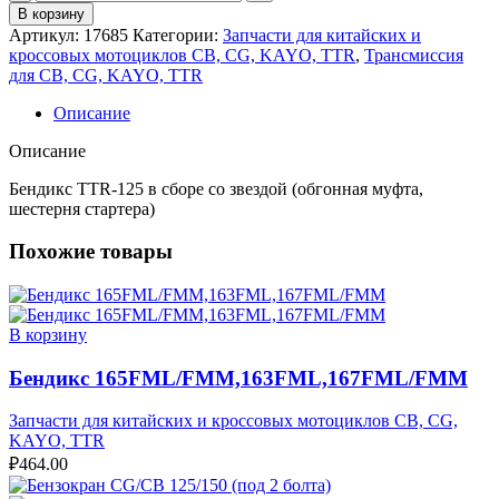
товара
В корзину
Бендикс
Артикул:
17685
Категории:
Запчасти для китайских и
TTR-
кроссовых мотоциклов CB, CG, KAYO, TTR
,
Трансмиссия
125
для CB, CG, KAYO, TTR
в
сборе
Описание
со
звездой
Описание
(обгонная
муфта,
Бендикс TTR-125 в сборе со звездой (обгонная муфта,
шестерня
шестерня стартера)
стартера)
Похожие товары
В корзину
Бендикс 165FML/FMM,163FML,167FML/FMM
Запчасти для китайских и кроссовых мотоциклов CB, CG,
KAYO, TTR
₽
464.00