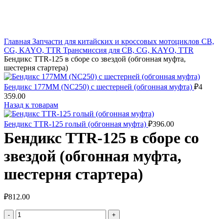
Главная
Запчасти для китайских и кроссовых мотоциклов CB,
CG, KAYO, TTR
Трансмиссия для CB, CG, KAYO, TTR
Бендикс TTR-125 в сборе со звездой (обгонная муфта,
шестерня стартера)
Бендикс 177MM (NC250) с шестерней (обгонная муфта)
₽
4
359.00
Назад к товарам
Бендикс TTR-125 голый (обгонная муфта)
₽
396.00
Бендикс TTR-125 в сборе со
звездой (обгонная муфта,
шестерня стартера)
₽
812.00
Количество