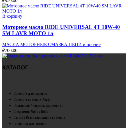
₽
950.00
В корзину
Моторное масло RIDE UNIVERSAL 4T 10W-40
SM LAVR МОТО 1л
МАСЛА МОТОРНЫЕ СМАЗКА ЦЕПИ и прочие
₽
700.00
КАТАЛОГ
Запчасти для скутеров
Запчасти на мопед Альфа
Поршневая / поршень для мопеда
Спидометр Alpha / Delta
Статор / Ротор генератора на мопед
Генератор для скутера