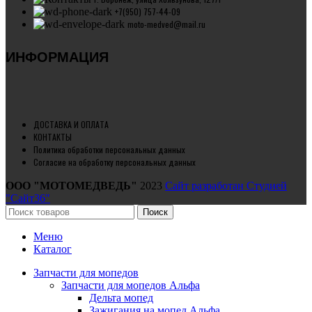
+7(950) 757-44-09
moto-medved@mail.ru
ИНФОРМАЦИЯ
ДОСТАВКА И ОПЛАТА
КОНТАКТЫ
Политика обработки персональных данных
Согласие на обработку персональных данных
ООО "МОТОМЕДВЕДЬ"
2023
Сайт разработан Студией
"Сайт36"
Поиск
Меню
Каталог
Запчасти для мопедов
Запчасти для мопедов Альфа
Дельта мопед
Зажигания на мопед Альфа