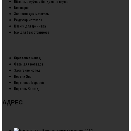
Обгонные муфты / бендикс на скутер
Бензокран
Запчасти для мотокосы
Редуктор мотокоса
Штанги для триммера
Бак для бензотриммера
Сцепление мопед
Фары для мопедов
Зажигание мопед
Поршни Ява
Поршневая Муравей
Поршень Восход
АДРЕС
г. Воронеж, улица Хользунова, 127/1