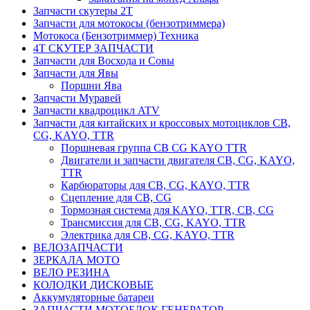
Запчасти скутеры 2Т
Запчасти для мотокосы (бензотриммера)
Мотокоса (Бензотриммер) Техника
4Т СКУТЕР ЗАПЧАСТИ
Запчасти для Восхода и Совы
Запчасти для Явы
Поршни Ява
Запчасти Муравей
Запчасти квадроцикл ATV
Запчасти для китайских и кроссовых мотоциклов CB,
CG, KAYO, TTR
Поршневая группа CB CG KAYO TTR
Двигатели и запчасти двигателя CB, CG, KAYO,
TTR
Карбюраторы для CB, CG, KAYO, TTR
Сцепление для CB, CG
Тормозная система для KAYO, TTR, CB, CG
Трансмиссия для CB, CG, KAYO, TTR
Электрика для CB, CG, KAYO, TTR
ВЕЛОЗАПЧАСТИ
ЗЕРКАЛА МОТО
ВЕЛО РЕЗИНА
КОЛОДКИ ДИСКОВЫЕ
Аккумуляторные батареи
ЗАПЧАСТИ МОТОБЛОК ГЕНЕРАТОР