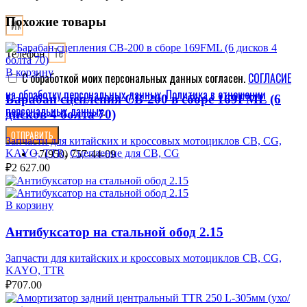
Похожие товары
Телефон
В корзину
С обработкой моих персональных данных согласен.
СОГЛАСИЕ
на обработку персональных данных
.
Политика в отношении
Барабан сцепления CB-200 в сборе 169FML (6
персональных данных
.
дисков 4 болта 70)
ОТПРАВИТЬ
Запчасти для китайских и кроссовых мотоциклов CB, CG,
KAYO, TTR
,
Сцепление для CB, CG
+7(950) 757-44-09
₽
2 627.00
В корзину
Антибуксатор на стальной обод 2.15
Запчасти для китайских и кроссовых мотоциклов CB, CG,
KAYO, TTR
₽
707.00