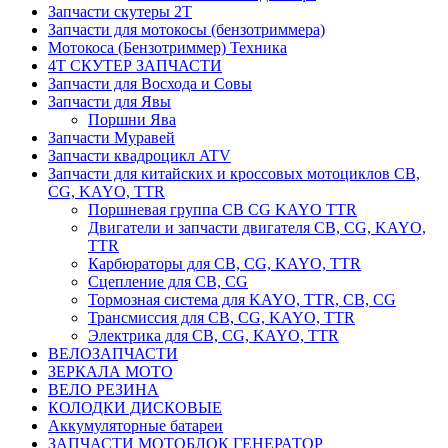
Запчасти скутеры 2Т
Запчасти для мотокосы (бензотриммера)
Мотокоса (Бензотриммер) Техника
4Т СКУТЕР ЗАПЧАСТИ
Запчасти для Восхода и Совы
Запчасти для Явы
Поршни Ява
Запчасти Муравей
Запчасти квадроцикл ATV
Запчасти для китайских и кроссовых мотоциклов CB,
CG, KAYO, TTR
Поршневая группа CB CG KAYO TTR
Двигатели и запчасти двигателя CB, CG, KAYO,
TTR
Карбюраторы для CB, CG, KAYO, TTR
Сцепление для CB, CG
Тормозная система для KAYO, TTR, CB, CG
Трансмиссия для CB, CG, KAYO, TTR
Электрика для CB, CG, KAYO, TTR
ВЕЛОЗАПЧАСТИ
ЗЕРКАЛА МОТО
ВЕЛО РЕЗИНА
КОЛОДКИ ДИСКОВЫЕ
Аккумуляторные батареи
ЗАПЧАСТИ МОТОБЛОК ГЕНЕРАТОР