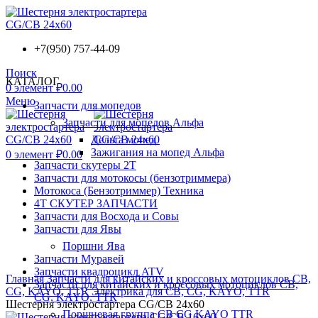
+7(950) 757-44-09
Поиск
КАТАЛОГ
0
элемент
₽
0.00
Меню
Запчасти для мопедов
Запчасти для мопедов Альфа
Дельта мопед
Зажигания на мопед Альфа
0
элемент
₽
0.00
Запчасти скутеры 2Т
Запчасти для мотокосы (бензотриммера)
Мотокоса (Бензотриммер) Техника
4Т СКУТЕР ЗАПЧАСТИ
Запчасти для Восхода и Совы
Запчасти для Явы
Поршни Ява
Запчасти Муравей
Запчасти квадроцикл ATV
Главная
Запчасти для китайских и кроссовых мотоциклов CB,
Запчасти для китайских и кроссовых мотоциклов CB,
CG, KAYO, TTR
Электрика для CB, CG, KAYO, TTR
CG, KAYO, TTR
Шестерня электростартера CG/CB 24х60
Поршневая группа CB CG KAYO TTR