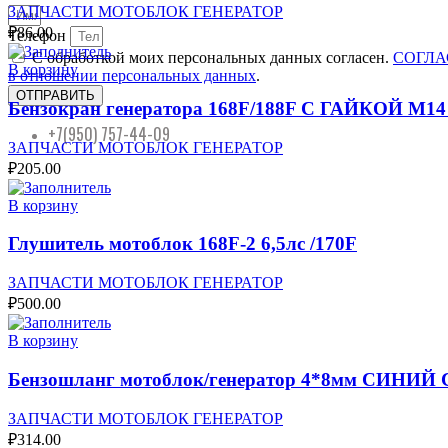
ЗАПЧАСТИ МОТОБЛОК ГЕНЕРАТОР
₽
86.00
Телефон
С обработкой моих персональных данных согласен.
СОГЛАС
В корзину
в отношении персональных данных
.
ОТПРАВИТЬ
Бензокран генератора 168F/188F С ГАЙКОЙ М14 
+7(950) 757-44-09
ЗАПЧАСТИ МОТОБЛОК ГЕНЕРАТОР
₽
205.00
В корзину
Глушитель мотоблок 168F-2 6,5лс /170F
ЗАПЧАСТИ МОТОБЛОК ГЕНЕРАТОР
₽
500.00
В корзину
Бензошланг мотоблок/генератор 4*8мм СИНИЙ 
ЗАПЧАСТИ МОТОБЛОК ГЕНЕРАТОР
₽
314.00