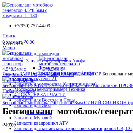
+7(950) 757-44-09
Поиск
0
элемент
₽
0.00
КАТАЛОГ
Меню
Запчасти для мопедов
Запчасти для мопедов Альфа
Дельта мопед
Зажигания на мопед Альфа
Главная
ЗАПЧАСТИ МОТОБЛОК ГЕНЕРАТОР
Бензошланг мо
Запчасти скутеры 2Т
0
элемент
₽
0.00
Запчасти для мотокосы (бензотриммера)
Бензошланг БУХТА 4*8мм мотоблок/генератор силикон ПРО
Мотокоса (Бензотриммер) Техника
Назад к товарам
4Т СКУТЕР ЗАПЧАСТИ
Запчасти для Восхода и Совы
Бензошланг мотоблок/генератор 4*8мм СИНИЙ СИЛИКОН (дл
Запчасти для Явы
Бензошланг мотоблок/генерато
Поршни Ява
Запчасти Муравей
Запчасти квадроцикл ATV
₽
49.00
Запчасти для китайских и кроссовых мотоциклов CB, C