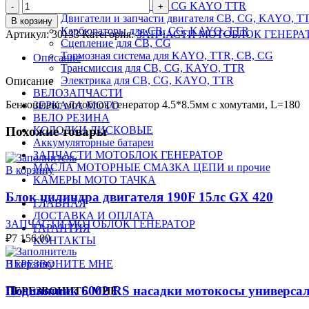
Количество
Поршневая группа CB CG KAYO TTR
товара
Двигатели и запчасти двигателя CB, CG, KAYO, T
В корзину
Бензошланг
Карбюраторы для CB, CG, KAYO, TTR
Артикул:
30133
Категория:
ЗАПЧАСТИ МОТОБЛОК ГЕНЕРА
мотоблок/
Сцепление для CB, CG
генератор
Тормозная система для KAYO, TTR, CB, CG
Описание
4.5*8.5мм
Трансмиссия для CB, CG, KAYO, TTR
с
Электрика для CB, CG, KAYO, TTR
Описание
хомутами,
ВЕЛОЗАПЧАСТИ
L=180
Бензошланг мотоблок/генератор 4.5*8.5мм с хомутами, L=180
ЗЕРКАЛА МОТО
ВЕЛО РЕЗИНА
Похожие товары
КОЛОДКИ ДИСКОВЫЕ
Аккумуляторные батареи
ЗАПЧАСТИ МОТОБЛОК ГЕНЕРАТОР
МАСЛА МОТОРНЫЕ СМАЗКА ЦЕПИ и прочие
В корзину
КАМЕРЫ МОТО ТАЧКА
Блок цилиндра двигателя 190F 15лс GX 420
ГЛАВНАЯ
ДОСТАВКА И ОПЛАТА
ЗАПЧАСТИ МОТОБЛОК ГЕНЕРАТОР
ГАРАНТИЯ
₽
7 156.00
КОНТАКТЫ
В корзину
ПЕРЕЗВОНИТЕ МНЕ
Подшипник 6002 RS насадки мотокосы универса
ПЕРЕЗВОНИТЕ МНЕ