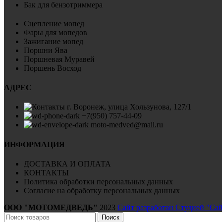
Бак для бензотриммера
Сцепление мопед
Фары для мопедов
Зажигание мопед
Поршни Ява
Поршневая Муравей
Поршень Восход
АДРЕС
г. Воронеж, улица Хользунова, 127/1
+7(950) 757-44-09
moto-medved@mail.ru
ИНФОРМАЦИЯ
ДОСТАВКА И ОПЛАТА
КОНТАКТЫ
Политика обработки персональных данных
Согласие на обработку персональных данных
ООО "МОТОМЕДВЕДЬ"
2023
Сайт разработан Студией "Са
Поиск