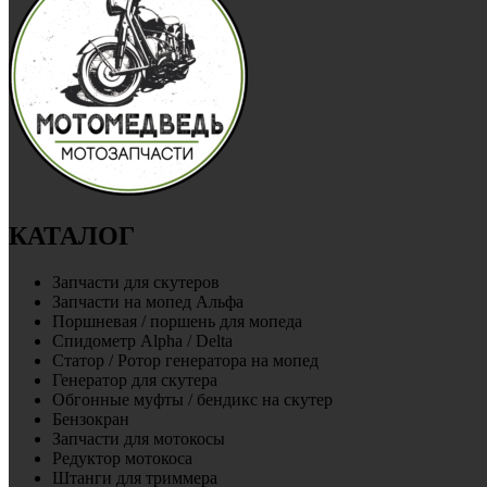
КАТАЛОГ
Запчасти для скутеров
Запчасти на мопед Альфа
Поршневая / поршень для мопеда
Спидометр Alpha / Delta
Статор / Ротор генератора на мопед
Генератор для скутера
Обгонные муфты / бендикс на скутер
Бензокран
Запчасти для мотокосы
Редуктор мотокоса
Штанги для триммера