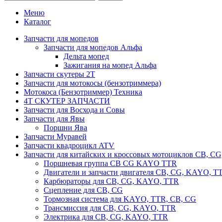
Меню
Каталог
Запчасти для мопедов
Запчасти для мопедов Альфа
Дельта мопед
Зажигания на мопед Альфа
Запчасти скутеры 2Т
Запчасти для мотокосы (бензотриммера)
Мотокоса (Бензотриммер) Техника
4Т СКУТЕР ЗАПЧАСТИ
Запчасти для Восхода и Совы
Запчасти для Явы
Поршни Ява
Запчасти Муравей
Запчасти квадроцикл ATV
Запчасти для китайских и кроссовых мотоциклов CB, C
Поршневая группа CB CG KAYO TTR
Двигатели и запчасти двигателя CB, CG, KAYO, T
Карбюраторы для CB, CG, KAYO, TTR
Сцепление для CB, CG
Тормозная система для KAYO, TTR, CB, CG
Трансмиссия для CB, CG, KAYO, TTR
Электрика для CB, CG, KAYO, TTR