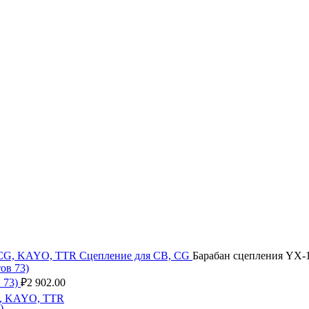
, CG, KAYO, TTR
Сцепление для CB, CG
Барабан сцепления YX-14
 73)
₽
2 902.00
G, KAYO, TTR