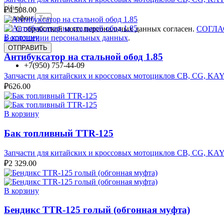
₽
4 508.00
Телефон
С обработкой моих персональных данных согласен.
СОГЛАС
В корзину
в отношении персональных данных
.
ОТПРАВИТЬ
Антибуксатор на стальной обод 1.85
+7(950) 757-44-09
Запчасти для китайских и кроссовых мотоциклов CB, CG, KA
₽
626.00
В корзину
Бак топливный TTR-125
Запчасти для китайских и кроссовых мотоциклов CB, CG, KA
₽
2 329.00
В корзину
Бендикс TTR-125 голый (обгонная муфта)