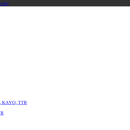
йт36"
G, KAYO, TTR
TR