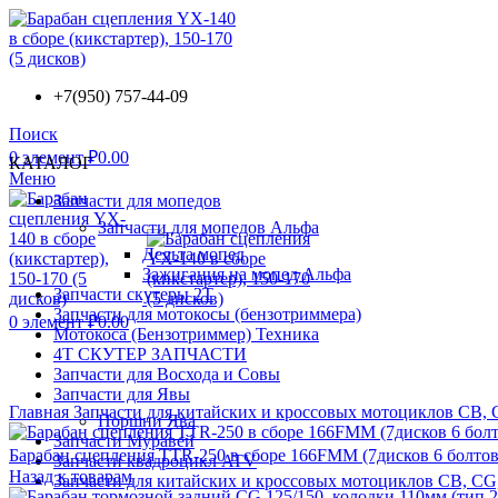
+7(950) 757-44-09
Поиск
0
элемент
₽
0.00
КАТАЛОГ
Меню
Запчасти для мопедов
Запчасти для мопедов Альфа
Дельта мопед
Зажигания на мопед Альфа
Запчасти скутеры 2Т
Запчасти для мотокосы (бензотриммера)
0
элемент
₽
0.00
Мотокоса (Бензотриммер) Техника
4Т СКУТЕР ЗАПЧАСТИ
Запчасти для Восхода и Совы
Запчасти для Явы
Главная
Запчасти для китайских и кроссовых мотоциклов CB
Поршни Ява
Запчасти Муравей
Барабан сцепления TTR-250 в сборе 166FMM (7дисков 6 болтов
Запчасти квадроцикл ATV
Назад к товарам
Запчасти для китайских и кроссовых мотоциклов CB, C