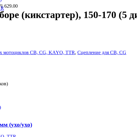
₽
1 629.00
TR
оре (кикстартер), 150-170 (5 д
вых мотоциклов CB, CG, KAYO, TTR
,
Сцепление для CB, CG
ков)
м (ухо/ухо)
YO, TTR