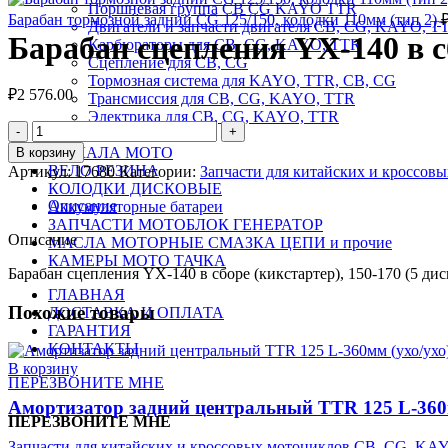
Поршневая группа CB CG KAYO TTR
Барабан тормозной задний CG 125/150, колодки 110мм (тип 2)
Двигатели и запчасти двигателя CB, CG, KAYO, T
Барабан сцепления YX-140 в сб
Карбюраторы для CB, CG, KAYO, TTR
Сцепление для CB, CG
Тормозная система для KAYO, TTR, CB, CG
₽
2 576.00
Трансмиссия для CB, CG, KAYO, TTR
Электрика для CB, CG, KAYO, TTR
Количество
ВЕЛОЗАПЧАСТИ
товара
ЗЕРКАЛА МОТО
В корзину
Барабан
ВЕЛО РЕЗИНА
Артикул:
17680
Категории:
Запчасти для китайских и кроссо
сцепления
КОЛОДКИ ДИСКОВЫЕ
YX-
Описание
Аккумуляторные батареи
140
ЗАПЧАСТИ МОТОБЛОК ГЕНЕРАТОР
в
Описание
МАСЛА МОТОРНЫЕ СМАЗКА ЦЕПИ и прочие
сборе
КАМЕРЫ МОТО ТАЧКА
(кикстартер),
Барабан сцепления YX-140 в сборе (кикстартер), 150-170 (5 дис
150-
ГЛАВНАЯ
170
Похожие товары
ДОСТАВКА И ОПЛАТА
(5
ГАРАНТИЯ
дисков)
КОНТАКТЫ
В корзину
ПЕРЕЗВОНИТЕ МНЕ
Амортизатор задний центральный TTR 125 L-360м
ПЕРЕЗВОНИТЕ МНЕ
Запчасти для китайских и кроссовых мотоциклов CB, CG, KA