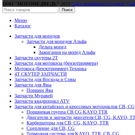
ООО "МОТОМЕДВЕДЬ"
2023
Сайт разработан Студией "Са
Поиск
Меню
Каталог
Запчасти для мопедов
Запчасти для мопедов Альфа
Дельта мопед
Зажигания на мопед Альфа
Запчасти скутеры 2Т
Запчасти для мотокосы (бензотриммера)
Мотокоса (Бензотриммер) Техника
4Т СКУТЕР ЗАПЧАСТИ
Запчасти для Восхода и Совы
Запчасти для Явы
Поршни Ява
Запчасти Муравей
Запчасти квадроцикл ATV
Запчасти для китайских и кроссовых мотоциклов CB, C
Поршневая группа CB CG KAYO TTR
Двигатели и запчасти двигателя CB, CG, KAYO, T
Карбюраторы для CB, CG, KAYO, TTR
Сцепление для CB, CG
Тормозная система для KAYO, TTR, CB, CG