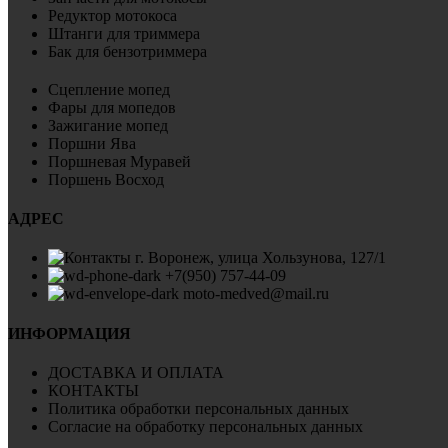
Редуктор мотокоса
Штанги для триммера
Бак для бензотриммера
Сцепление мопед
Фары для мопедов
Зажигание мопед
Поршни Ява
Поршневая Муравей
Поршень Восход
АДРЕС
г. Воронеж, улица Хользунова, 127/1
+7(950) 757-44-09
moto-medved@mail.ru
ИНФОРМАЦИЯ
ДОСТАВКА И ОПЛАТА
КОНТАКТЫ
Политика обработки персональных данных
Согласие на обработку персональных данных