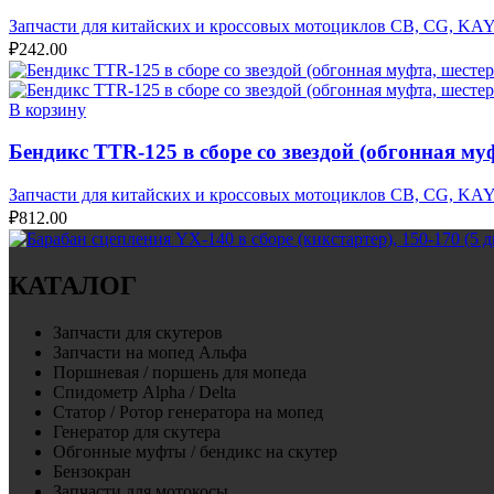
Запчасти для китайских и кроссовых мотоциклов CB, CG, KA
₽
242.00
В корзину
Бендикс TTR-125 в сборе со звездой (обгонная му
Запчасти для китайских и кроссовых мотоциклов CB, CG, KA
₽
812.00
КАТАЛОГ
Запчасти для скутеров
Запчасти на мопед Альфа
Поршневая / поршень для мопеда
Спидометр Alpha / Delta
Статор / Ротор генератора на мопед
Генератор для скутера
Обгонные муфты / бендикс на скутер
Бензокран
Запчасти для мотокосы