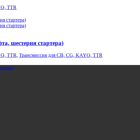
YO, TTR
фта, шестерня стартера)
YO, TTR
,
Трансмиссия для CB, CG, KAYO, TTR