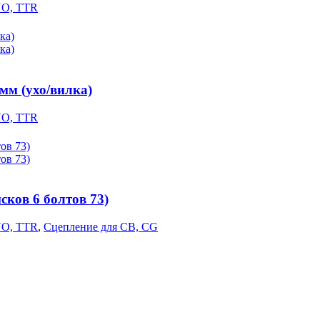
YO, TTR
мм (ухо/вилка)
YO, TTR
ков 6 болтов 73)
YO, TTR
,
Сцепление для CB, CG